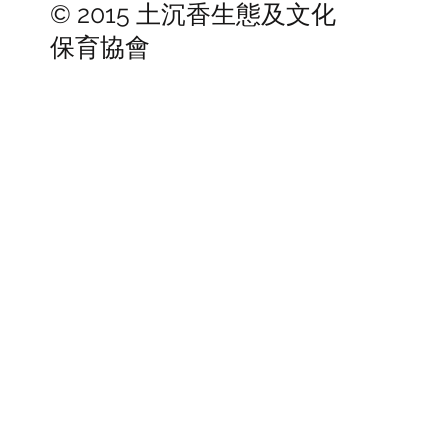
© 2015 土沉香生態及文化
保育協會